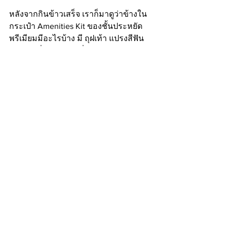
หลังจากกินข้าวเสร็จ เราก็มาดูว่าข้างใน
กระเป๋า Amenities Kit ของชั้นประหยัด
พรีเมียมมีอะไรบ้าง มี ถุฝเท้า แปรงสีฟัน 
ยาสีฟัน ที่ปิดตา และที่อุดหู
กลางดึกสามารถสั่งบะหมี่ถ้วยร้อนๆ มา
กินแก้หิวได้