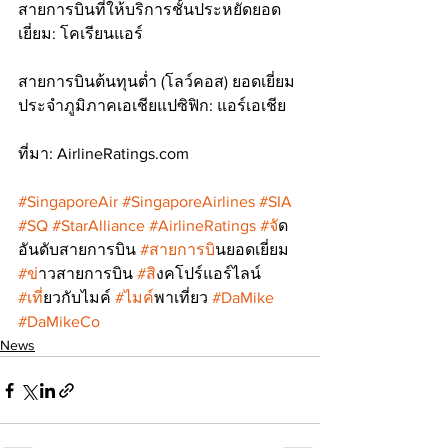
สายการบินที่ให้บริการชั้นประหยัดยอด
เยี่ยม: โคเรียนแอร์
สายการบินต้นทุนต่ำ (โลว์คอส) ยอดเยี่ยม 
ประจำภูมิภาคเอเชียแปซิฟิก: แอร์เอเชีย
ที่มา: AirlineRatings.com
#SingaporeAir
#SingaporeAirlines
#SIA
#SQ
#StarAlliance
#AirlineRatings
#จ
ัด
อันดับสายการบิน 
#สายการบ
ินยอดเยี่ยม 
#ข
่าวสายการบิน 
#ส
ิงคโปร์แอร์ไลน์ 
#เท
ี่ยวกับไมค์ 
#ไมค
์พาเที่ยว 
#DaMike
#DaMikeCo
News