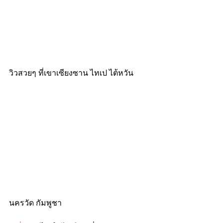
วิวสวยๆ ที่เขาเซียงซาน ไทเป ไต้หวัน
นครวัด กัมพูชา