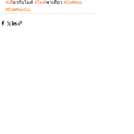
#เท
ี่ยวกับไมค์ 
#ไมค
์พาเที่ยว 
#DaMike
#DaMikeCo
ดูทั้งหมด
โพสต์ล่าสุด