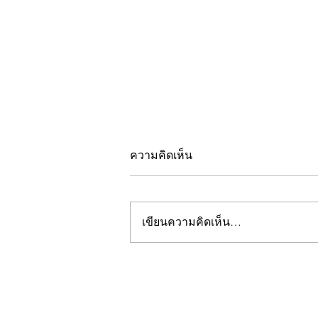
ความคิดเห็น
เขียนความคิดเห็น…
Alaska Airlines เข้าเป็น
สมาชิก oneworld ปี 2021