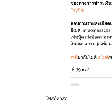
ช่องทางการชำระเงิน:
PayPal
สอบถามรายละเอียดเพ
อีเมล: mraomanachai@
เฟซบุ๊ค (ส่งข้อความ
อินสตาแกรม (ส่งข้อ
#เท
ี่ยวกับไมค์ 
#ไมค
์
โพสต์ล่าสุด