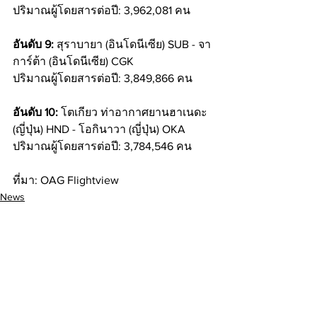
ปริมาณผู้โดยสารต่อปี: 3,962,081 คน
อันดับ 9:
 สุราบายา (อินโดนีเซีย) SUB - จา
การ์ต้า (อินโดนีเซีย) CGK
ปริมาณผู้โดยสารต่อปี: 3,849,866 คน
อันดับ 10:
 โตเกียว ท่าอากาศยานฮาเนดะ 
(ญี่ปุ่น) HND - โอกินาวา (ญี่ปุ่น) OKA
ปริมาณผู้โดยสารต่อปี: 3,784,546 คน
ที่มา: OAG Flightview
News
Travel Tips