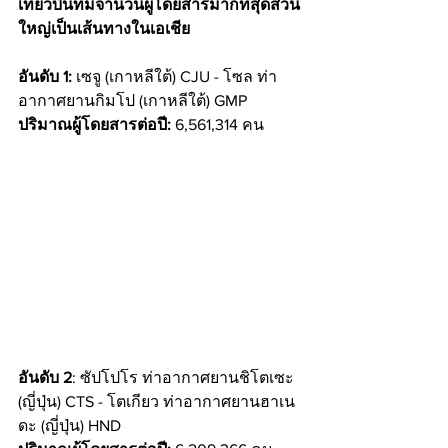
เที่ยวบินที่มีจำนวนผู้โดยสารมากที่สุดส่วน
ใหญ่เป็นเส้นทางในเอเชีย
อันดับ 1:
 เซจู (เกาหลีใต้) CJU - โซล ท่า
อากาศยานกิมโป (เกาหลีใต้) GMP
ปริมาณผู้โดยสารต่อปี:
 6,561,314 คน
อันดับ 2
: ซัปโปโร ท่าอากาศยานชิโตเซะ 
(ญี่ปุ่น) CTS - โตเกียว ท่าอากาศยานฮาเน
ดะ (ญี่ปุ่น) HND