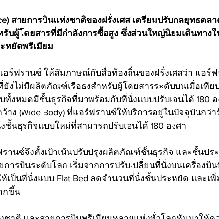
nce) สายการบินแห่งชาติของฝรั่งเศส เตรียมปรับกลยุทธตลาด
ับผู้โดยสารที่มีกำลังการซื้อสูง ซึ่งส่วนใหญ่นิยมเดินทางในช
ระหยัดพรีเมียม
งแอร์ฟรานซ์ ให้สัมภาษณ์กับสื่อท้องถิ่นของฝรั่งเศสว่า แอร์
่ยังไม่มีผลิตภัณฑ์เรือธงสำหรับผู้โดยสารระดับบนเมื่อเทีย
อบทั้งหมดมีชั้นธุรกิจที่มาพร้อมกับที่นั่งแบบปรับเอนได้ 180 
้าง (Wide Body) ที่แอร์ฟรานซ์ให้บริการอยู่ในปัจจุบันกว่าร
นั่งชั้นธุรกิจแบบใหม่ที่สามารถปรับเอนได้ 180 องศา
ฟรานซ์จึงตั้งเป้าเน้นปรับปรุงผลิตภัณฑ์ชั้นธุรกิจ และชั้นปร
ารบินระดับโลก เริ่มจากการปรับเปลี่ยนที่นั่งบนเครื่องบินที
ป็นที่นั่งแบบ Flat Bed ลดจำนวนที่นั่งชั้นประหยัด และเพิ่มที
กขึ้น 
่งชาติ และสายการบินพรีเมียมหลายแห่งทั่วโลกหันมาให้คว