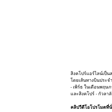
สิงคโปร์แอร์ไลน์เป็น
โดยเส้นทางบินประจำท
- เพิร์ธ ในเดือนพฤษภ
และสิงคโปร์ - กัวลาลั
คลิปวีดีโอโปรโมตที่นั