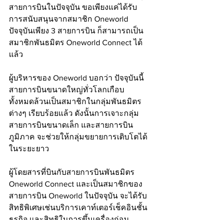
สายการบินในปัจจุบัน ขอเพียงแค่ได้รับ
การสนับสนุนจากสมาชิก Oneworld 
ปัจจุบันเพียง 3 สายการบิน ก็สามารถเป็น
สมาชิกพันธมิตร Oneworld Connect ได้
แล้ว
ผู้บริหารของ Oneworld บอกว่า ปัจจุบันนี้
สายการบินขนาดใหญ่ทั่วโลกเกือบ
ทั้งหมดล้วนเป็นสมาชิกในกลุ่มพันธมิตร
ต่างๆ เรียบร้อยแล้ว ดังนั้นการเจาะกลุ่ม
สายการบินขนาดเล็ก และสายการบิน
ภูมิภาค จะช่วยให้กลุ่มขยายการเติบโตได้
ในระยะยาว 
ผู้โดยสารที่บินกับสายการบินพันธมิตร 
Oneworld Connect และเป็นสมาชิกของ
สายการบิน Oneworld ในปัจจุบัน จะได้รับ
สิทธิพิเศษเช่นบริการเคาท์เตอร์เช็คอินชั้น
ธุรกิจ และสิทธิในการขึ้นเครื่องก่อน 