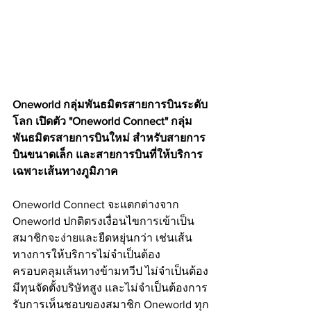
Oneworld กลุ่มพันธมิตรสายการบินระดับ
โลก เปิดตัว "Oneworld Connect" กลุ่ม
พันธมิตรสายการบินใหม่ สำหรับสายการ
บินขนาดเล็ก และสายการบินที่ให้บริการ
เฉพาะเส้นทางภูมิภาค 
Oneworld Connect จะแตกต่างจาก 
Oneworld ปกติตรงเงื่อนไขการเข้าเป็น
สมาชิกจะง่ายและยืดหยุ่นกว่า เช่นเส้น
ทางการให้บริการไม่จำเป็นต้อง
ครอบคลุมเส้นทางข้ามทวีป ไม่จำเป็นต้อง
มีทุนจัดตั้งบริษัทสูง และไม่จำเป็นต้องการ
รับการเห็นชอบของสมาชิก Oneworld ทุก