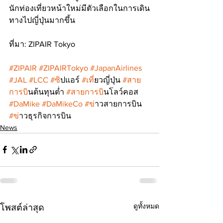
นักท่องเที่ยวหน้าใหม่มีตัวเลือกในการเดิน
ทางไปญี่ปุ่นมากขึ้น
ที่มา: ZIPAIR Tokyo
#ZIPAIR
#ZIPAIRTokyo
#JapanAirlines
#JAL
#LCC
#ซ
ิปแอร์ 
#เท
ี่ยวญี่ปุ่น 
#สาย
การบ
ินต้นทุนต่ำ 
#สายการบ
ินโลว์คอส 
#DaMike
#DaMikeCo
#ข
่าวสายการบิน 
#ข
่าวธุรกิจการบิน
News
ดูทั้งหมด
โพสต์ล่าสุด