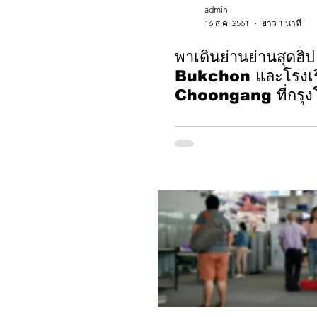
admin
16 ส.ค. 2561
ยาว 1 นาที
พาเดินย่านย่านสุดฮิป
Bukchon และโรงเร
Choongang ที่กรุง
เกาหลีใต้