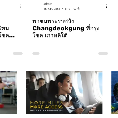
admin
15 ส.ค. 2561
ยาว 1 นาที
พาชมพระราชวัง
ียน
Changdeokgung ที่กรุง
โซล
โซล เกาหลีใต้