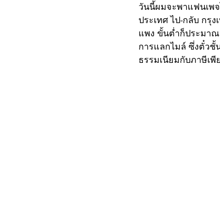
วันนี้ผมจะพาแฟนเพจไ
ประเทศ ไป-กลับ กรุงเทพ
แพง ขั้นต่ำก็ประมาณเที
การแลกไมล์ ซึ่งตั๋วช
ธรรมเนียมกับภาษีเพี