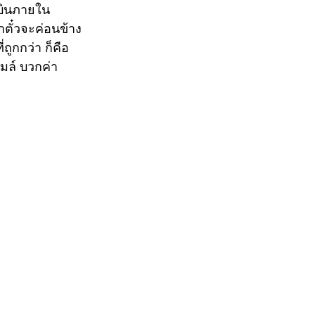
วบินภายใน
คาตั๋วจะค่อนข้าง
่ถูกกว่า ก็คือ
ไมล์ บวกค่า