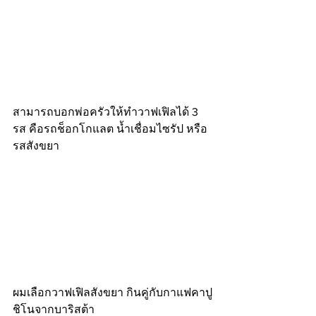
สามารถบอกพ่อครัวให้ทำวาฟเฟิลได้ 3 
รส คือรถช็อกโกแลต น้ำเชื่อมไซรัป หรือ
รสสังขยา
ผมเลือกวาฟเฟิลสังขยา กินคู่กับกาแฟคาปู
ชิโนจากบาริสต้า