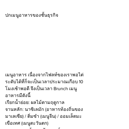
ปกเมนูอาหารของชั้นธุรกิจ
เมนูอาหาร เนื่องจากไฟลท์ของเราพอไต่
ระดับได้ที่ก็จะเป็นเวลาประมาณเกือบ 10 
โมงเช้าพอดี จึงเป็นเวลา Brunch เมนู
อาหารมีดังนี้
เรียกน้ำย่อย: ผลไม้ตามฤดูกาล
จานหลัก: นาซิเลมัก (อาหารท้องถิ่นของ
มาเลเซีย) / ติ่มซำ (เมนูจีน) / ออมเล็ตมะ
เขือเทศ (เมนูตะวันตก)