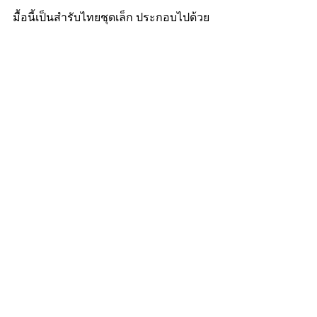
มื้อนี้เป็นสำรับไทยชุดเล็ก ประกอบไปด้วย
ข้าวผัดไข่ ปลาดอลลี่สามรส ทานคู่กับผัด
ผัก ของหวานเป็นวุ้นลิ้นจี่ 
ช่วงที่ผมบินกลับมาช่วงนั้น (ปลายเดือน
มกราคม 2019) ยังเป็นช่วงที่ปัญหาฝุ่น
ขนาดเล็กในกรุงเทพฯ ค่อนข้างแย่ สังเกต
จากด้านนอก ตอนเครื่องลดระดับได้เลย
ว่าท้องฟ้าด้านบนกับด้านล่างเป็นสีตัดกัน 
ชั้นฝุ่นลอยขึ้นมาสูงและค่อนข้างน่ากลัว 
แต่ช่วงนี้ก็ดีขึ้นมาหน่อยแล้ว