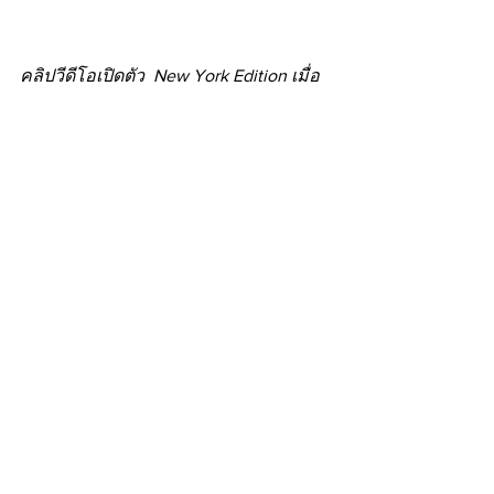
คลิปวีดีโอเปิดตัว  New York Edition เมื่อ
ปี 2015
ที่มา: Business Traveller, Marriott
News
ดูทั้งหมด
โพสต์ล่าสุด