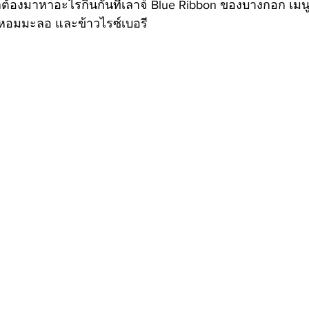
็ต้องมาหาอะไรกินกันที่เลาจ์ Blue Ribbon ของบางกอก เมนูที่
วหอมมะลอ และข้าวไรซ์เบอรี