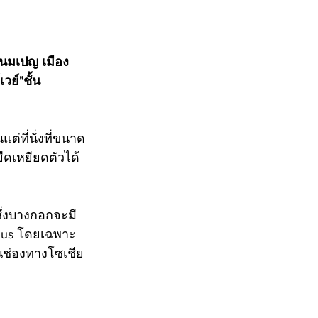
งพนมเปญ เมือง
ย์"ชั้น 
ต่ที่นั่งที่ขนาด
ยืดเหยียดตัวได้
ซึ่งบางกอกจะมี
nus โดยเฉพาะ 
นช่องทางโซเชีย