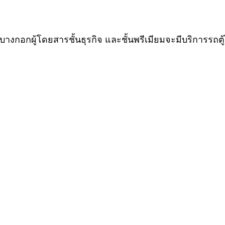
บบางกอกผู้โดยสารชั้นธุรกิจ และชั้นพรีเมียมจะมีบริการรถตู้ไป